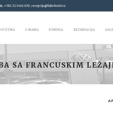
ak, +381.32.5461.030, recepcija@lakehotel.rs
POČETNA
O NAMA
PONUDA
REZERVACIJA
GALE
BA SA FRANCUSKIM LEŽA
А