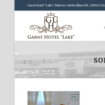
Garni Hotel "Lake", Bulevar oslobodilaca bb, 32000 Čač
SO