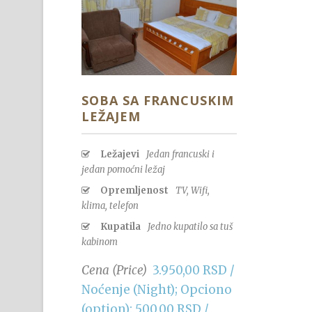
SOBA SA FRANCUSKIM
LEŽAJEM
Ležajevi
Jedan francuski i
jedan pomoćni ležaj
Opremljenost
TV, Wifi,
klima, telefon
Kupatila
Jedno kupatilo sa tuš
kabinom
Cena (Price)
3.950,00 RSD /
Noćenje (Night); Opciono
(option): 500,00 RSD /