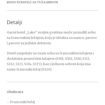
JEDNO KUPATILO SA TUŠ KABINOM
Detalji
Garni hotel „Lake“ svojim gostima može ponuditi sobu
sa francuskim ležajem, koja je idealna za samce, parove
i parove sa jednim detetom.
Hotel raspolaže sa osam soba sa francuskim ležajem i
dodatnim pomoćnim lažajem (S101, S102, S110, S111,
S112, S113, S114, S115), kao i jednom sobom koja ima
samo francuski ležaj (S120).
Obuhvata
– Francuski ležaj