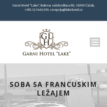
Garni Hotel "Lake", Bulevar oslobodilaca bb, 32000 Čačak,
+381.32.5461.030, recepcija@lakehotel.rs
SOBA SA FRANCUSKIM
LEŽAJEM