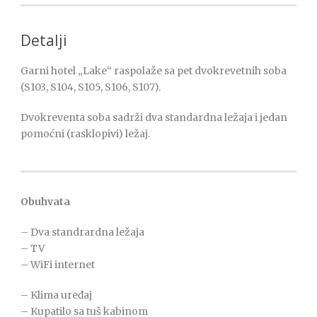
Detalji
Garni hotel „Lake“ raspolaže sa pet dvokrevetnih soba
(S103, S104, S105, S106, S107).
Dvokreventa soba sadrži dva standardna ležaja i jedan
pomoćni (rasklopivi) ležaj.
Obuhvata
– Dva standrardna ležaja
– TV
– WiFi internet
– Klima uređaj
– Kupatilo sa tuš kabinom