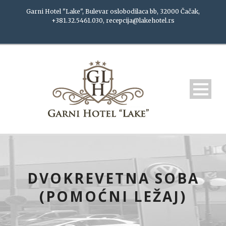
Garni Hotel "Lake", Bulevar oslobodilaca bb, 32000 Čačak,
+381.32.5461.030, recepcija@lakehotel.rs
DVOKREVETNA SOBA
(POMOĆNI LEŽAJ)