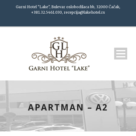
Garni Hotel "Lake", Bulevar oslobodilaca bb, 32000 Čačak,
+381.32.5461.030, recepcija@lakehotel.rs
APARTMAN – A2