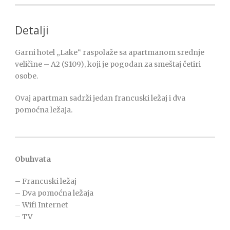
Detalji
Garni hotel „Lake“ raspolaže sa apartmanom srednje
veličine – A2 (S109), koji je pogodan za smeštaj četiri
osobe.
Ovaj apartman sadrži jedan francuski ležaj i dva
pomoćna ležaja.
Obuhvata
– Francuski ležaj
– Dva pomoćna ležaja
– Wifi Internet
– TV