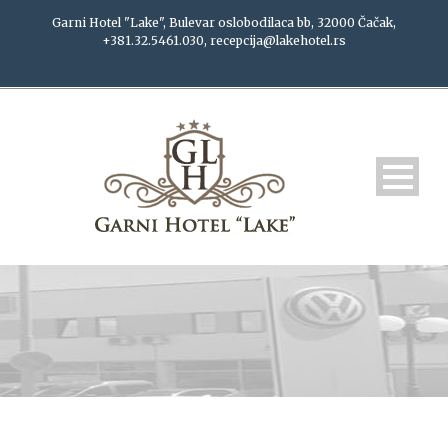
Garni Hotel "Lake", Bulevar oslobodilaca bb, 32000 Čačak,
+381.32.5461.030, recepcija@lakehotel.rs