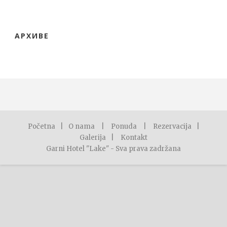
АРХИВЕ
Početna
|
O nama
|
Ponuda
|
Rezervacija
|
Galerija
|
Kontakt
Garni Hotel "Lake" - Sva prava zadržana